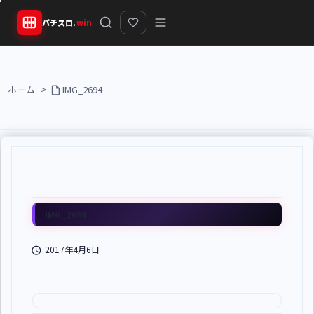
パチスロ.
win
ホーム
>
IMG_2694

IMG_2694
2017年4月6日
