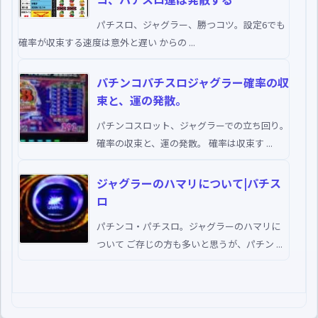
パチスロ、ジャグラー、勝つコツ。設定6でも
確率が収束する速度は意外と遅い からの ...
パチンコパチスロジャグラー確率の収
束と、運の発散。
パチンコスロット、ジャグラーでの立ち回り。
確率の収束と、運の発散。 確率は収束す ...
ジャグラーのハマリについて|パチス
ロ
パチンコ・パチスロ。ジャグラーのハマリに
ついて ご存じの方も多いと思うが、パチン ...