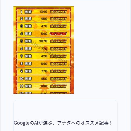
GoogleのAIが選ぶ、アナタへのオススメ記事！