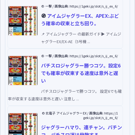
© 一撃 / 画像出典: https://1geki.jp/slot/s_ij_ex_6/
🧭
アイムジャグラーEX、APEX:ぶど
う確率の収束と立ち回り。
📌 アイムジャグラー の最新ガイド▶︎ アイムジ
ャグラーEX/EX-AE（5号機 ...
© 一撃 / 画像出典: https://1geki.jp/slot/s_ij_ex_6/
パチスロジャグラー勝つコツ。設定6
でも確率が収束する速度は意外と遅
い
パチスロジャグラーで勝つコツ。 設定6でも確
率が収束する速度は意外と遅い 注意し ...
© 北電子 アイムジャグラーEX / 画像出典: https://1
geki.jp/slot/s_ij_ex_6/
ジャグラーハマり、連チャン。パチン
コ、パチスロ運は発散する