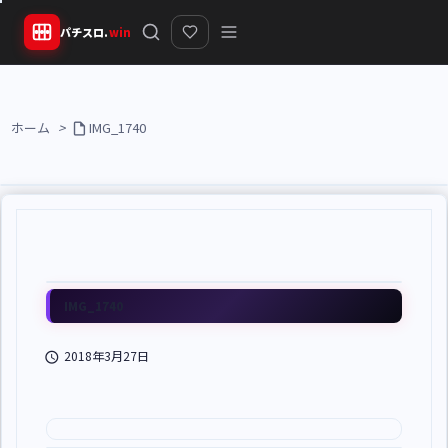
パチスロ.
win
ホーム
>
IMG_1740

IMG_1740
2018年3月27日
