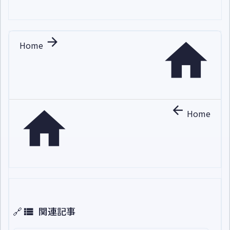


Home


Home
🔗
関連記事
