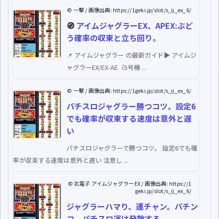
© 一撃 / 画像出典: https://1geki.jp/slot/s_ij_ex_6/
🧭
アイムジャグラーEX、APEX:ぶど
う確率の収束と立ち回り。
📌 アイムジャグラー の最新ガイド▶︎ アイムジ
ャグラーEX/EX-AE（5号機 ...
© 一撃 / 画像出典: https://1geki.jp/slot/s_ij_ex_6/
パチスロジャグラー勝つコツ。設定6
でも確率が収束する速度は意外と遅
い
パチスロジャグラーで勝つコツ。 設定6でも確
率が収束する速度は意外と遅い 注意し ...
© 北電子 アイムジャグラーEX / 画像出典: https://1
geki.jp/slot/s_ij_ex_6/
ジャグラーハマり、連チャン。パチン
コ、パチスロ運は発散する