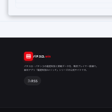
パチスロ.
win
パチスロ・パチンコの設定判別と実戦データを、現役プレイヤー目線で。
自社アプリ「設定判別Aメソッド」シリーズの公式サイトです。
RSS