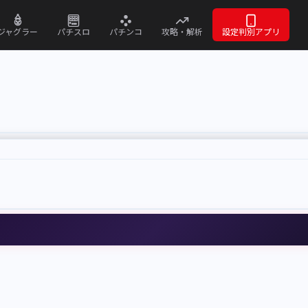
ジャグラー
パチスロ
パチンコ
攻略・解析
設定判別アプリ