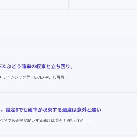
PEX:ぶどう確率の収束と立ち回り。
アイムジャグラーEX/EX-AE（5号機 ...
。設定6でも確率が収束する速度は意外と遅い
定6でも確率が収束する速度は意外と遅い 注意し ...