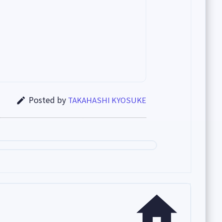
Posted by
TAKAHASHI KYOSUKE

