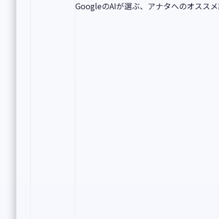
GoogleのAIが選ぶ、アナタへのオスス