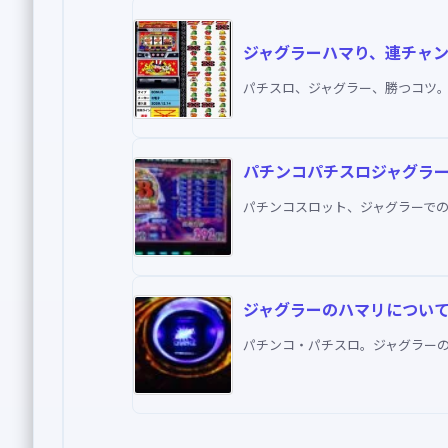
ジャグラーハマり、連チャ
パチスロ、ジャグラー、勝つコツ。設
パチンコパチスロジャグラ
パチンコスロット、ジャグラーでの立
ジャグラーのハマリについて
パチンコ・パチスロ。ジャグラーのハ