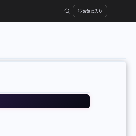
お気に入り