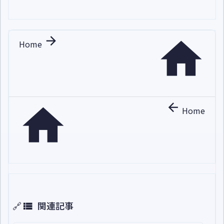


Home


Home
🔗
関連記事
