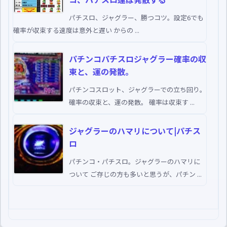
パチスロ、ジャグラー、勝つコツ。設定6でも
確率が収束する速度は意外と遅い からの ...
パチンコパチスロジャグラー確率の収
束と、運の発散。
パチンコスロット、ジャグラーでの立ち回り。
確率の収束と、運の発散。 確率は収束す ...
ジャグラーのハマリについて|パチス
ロ
パチンコ・パチスロ。ジャグラーのハマリに
ついて ご存じの方も多いと思うが、パチン ...