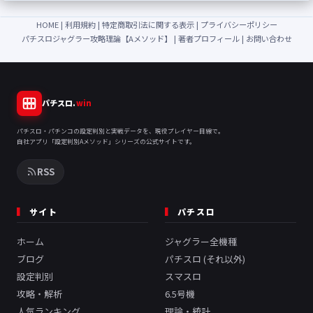
HOME
|
利用規約
|
特定商取引法に関する表示
|
プライバシーポリシー
パチスロジャグラー攻略理論【Aメソッド】
|
著者プロフィール
|
お問い合わせ
パチスロ.
win
パチスロ・パチンコの設定判別と実戦データを、現役プレイヤー目線で。
自社アプリ「設定判別Aメソッド」シリーズの公式サイトです。
RSS
サイト
パチスロ
ホーム
ジャグラー全機種
ブログ
パチスロ (それ以外)
設定判別
スマスロ
攻略・解析
6.5号機
人気ランキング
理論・統計