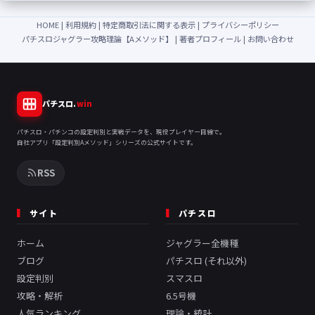
HOME
|
利用規約
|
特定商取引法に関する表示
|
プライバシーポリシー
パチスロジャグラー攻略理論【Aメソッド】
|
著者プロフィール
|
お問い合わせ
パチスロ.
win
パチスロ・パチンコの設定判別と実戦データを、現役プレイヤー目線で。
自社アプリ「設定判別Aメソッド」シリーズの公式サイトです。
RSS
サイト
パチスロ
ホーム
ジャグラー全機種
ブログ
パチスロ (それ以外)
設定判別
スマスロ
攻略・解析
6.5号機
人気ランキング
理論・統計