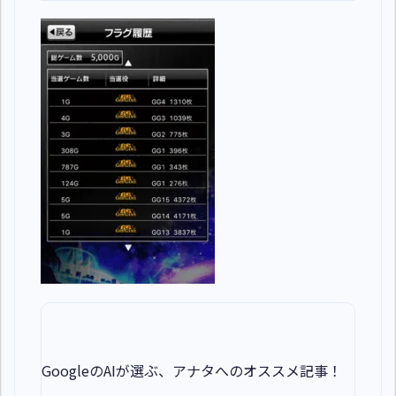
GoogleのAIが選ぶ、アナタへのオススメ記事！