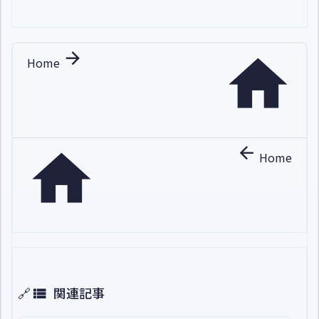


Home


Home
🔗
関連記事
