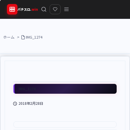
パチスロ.
win
ホーム
>
IMG_1274

IMG_1274
2018年2月28日
