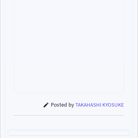
Posted by
TAKAHASHI KYOSUKE
