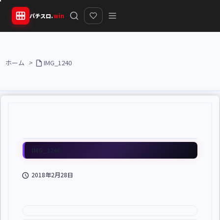
パチスロ.
win
ホーム
>
IMG_1240

IMG_1240
2018年2月28日
