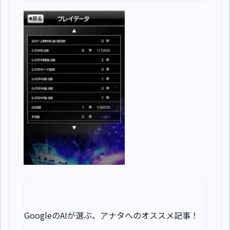
GoogleのAIが選ぶ、アナタへのオススメ記事！