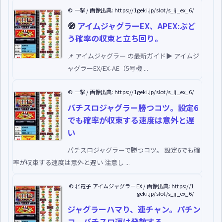
© 一撃 / 画像出典: https://1geki.jp/slot/s_ij_ex_6/
🧭
アイムジャグラーEX、APEX:ぶど
う確率の収束と立ち回り。
📌 アイムジャグラー の最新ガイド▶︎ アイムジ
ャグラーEX/EX-AE（5号機 ...
© 一撃 / 画像出典: https://1geki.jp/slot/s_ij_ex_6/
パチスロジャグラー勝つコツ。設定6
でも確率が収束する速度は意外と遅
い
パチスロジャグラーで勝つコツ。 設定6でも確
率が収束する速度は意外と遅い 注意し ...
© 北電子 アイムジャグラーEX / 画像出典: https://1
geki.jp/slot/s_ij_ex_6/
ジャグラーハマり、連チャン。パチン
コ、パチスロ運は発散する