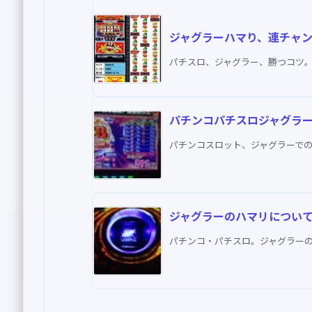
ジャグラーハマり、連チャ
パチスロ、ジャグラー、勝つコツ。設
パチンコパチスロジャグラ
パチンコスロット、ジャグラーでの立
ジャグラーのハマリについて
パチンコ・パチスロ。ジャグラーのハ