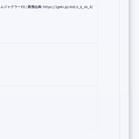
ャグラーEX / 画像出典: https://1geki.jp/slot/s_ij_ex_6/