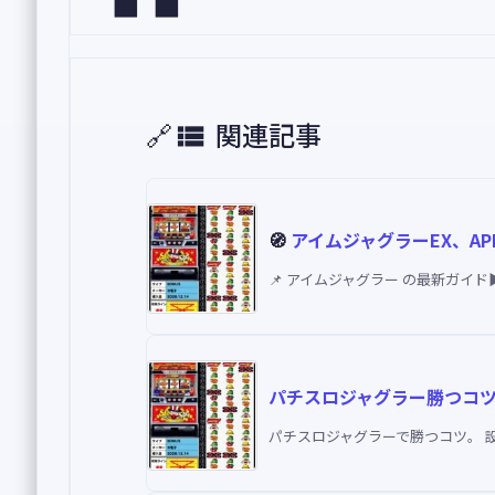
🔗
関連記事

🧭
アイムジャグラーEX、A
📌 アイムジャグラー の最新ガイド▶︎ 
パチスロジャグラー勝つコツ
パチスロジャグラーで勝つコツ。 設