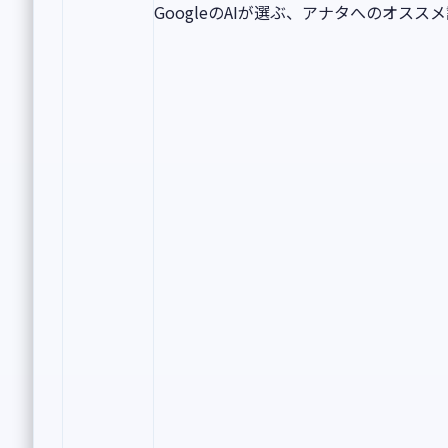
GoogleのAIが選ぶ、アナタへのオスス