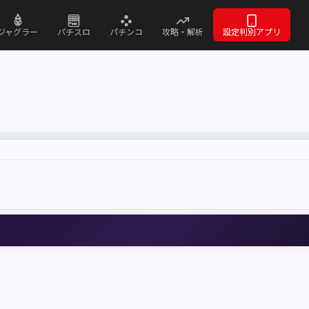
ジャグラー
パチスロ
パチンコ
攻略・解析
設定判別アプリ