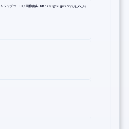
ャグラーEX / 画像出典: https://1geki.jp/slot/s_ij_ex_6/