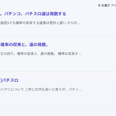
© 北電子 アイムジ
ン。パチンコ、パチスロ運は発散する
定6でも確率が収束する速度は意外と遅い からの ...
ー確率の収束と、運の発散。
ち回り。確率の収束と、運の発散。 確率は収束す ...
|パチスロ
マリについて ご存じの方も多いと思うが、パチン ...