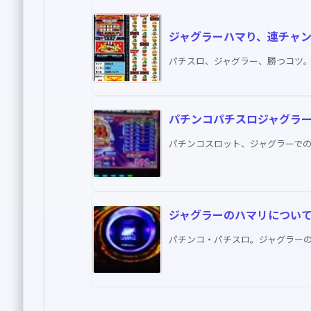
ジャグラーハマり、連チャ
パチスロ、ジャグラー、勝つコツ。設
パチンコパチスロジャグラ
パチンコスロット、ジャグラーでの立
ジャグラーのハマリについて
パチンコ・パチスロ。ジャグラーのハ