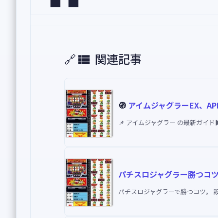
🔗
関連記事

🧭
アイムジャグラーEX、A
📌 アイムジャグラー の最新ガイド▶︎ 
パチスロジャグラー勝つコツ
パチスロジャグラーで勝つコツ。 設