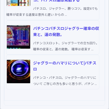
パチスロ、ジャグラー、勝つコツ。設定6でも
確率が収束する速度は意外と遅い からの ...
パチンコパチスロジャグラー確率の収
束と、運の発散。
パチンコスロット、ジャグラーでの立ち回り。
確率の収束と、運の発散。 確率は収束す ...
ジャグラーのハマリについて|パチス
ロ
パチンコ・パチスロ。ジャグラーのハマリに
ついて ご存じの方も多いと思うが、パチン ...