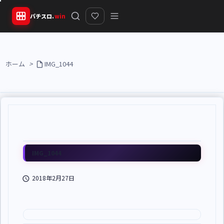
パチスロ.
win
ホーム
>
IMG_1044

IMG_1044
2018年2月27日
