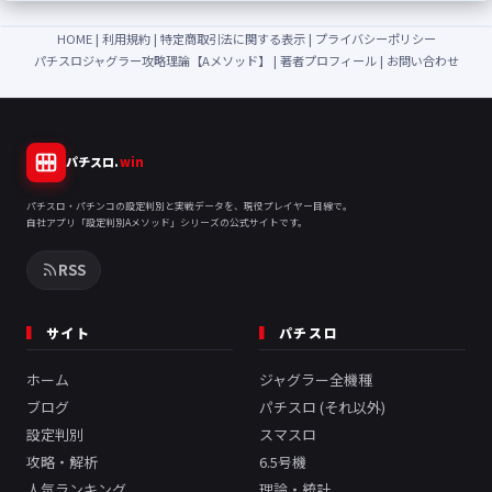
HOME
|
利用規約
|
特定商取引法に関する表示
|
プライバシーポリシー
パチスロジャグラー攻略理論【Aメソッド】
|
著者プロフィール
|
お問い合わせ
パチスロ.
win
パチスロ・パチンコの設定判別と実戦データを、現役プレイヤー目線で。
自社アプリ「設定判別Aメソッド」シリーズの公式サイトです。
RSS
サイト
パチスロ
ホーム
ジャグラー全機種
ブログ
パチスロ (それ以外)
設定判別
スマスロ
攻略・解析
6.5号機
人気ランキング
理論・統計