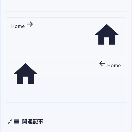


Home


Home
🔗
関連記事
