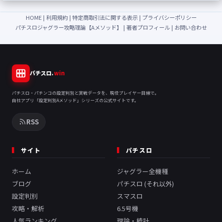
HOME
|
利用規約
|
特定商取引法に関する表示
|
プライバシーポリシー
パチスロジャグラー攻略理論【Aメソッド】
|
著者プロフィール
|
お問い合わせ
パチスロ.
win
パチスロ・パチンコの設定判別と実戦データを、現役プレイヤー目線で。
自社アプリ「設定判別Aメソッド」シリーズの公式サイトです。
RSS
サイト
パチスロ
ホーム
ジャグラー全機種
ブログ
パチスロ (それ以外)
設定判別
スマスロ
攻略・解析
6.5号機
人気ランキング
理論・統計