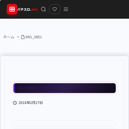
パチスロ.
win
ホーム
>
IMG_0851

IMG_0851
2018年2月27日
