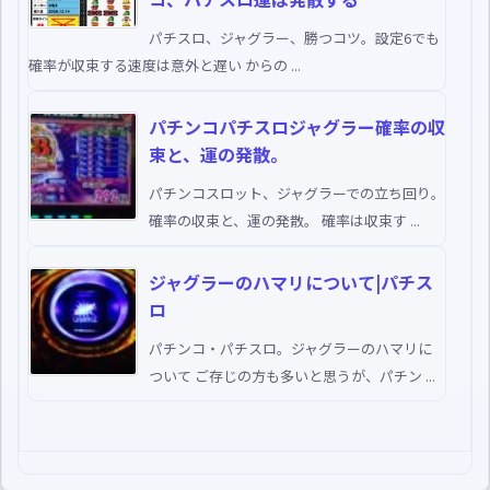
パチスロ、ジャグラー、勝つコツ。設定6でも
確率が収束する速度は意外と遅い からの ...
パチンコパチスロジャグラー確率の収
束と、運の発散。
パチンコスロット、ジャグラーでの立ち回り。
確率の収束と、運の発散。 確率は収束す ...
ジャグラーのハマリについて|パチス
ロ
パチンコ・パチスロ。ジャグラーのハマリに
ついて ご存じの方も多いと思うが、パチン ...