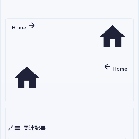


Home


Home
🔗
関連記事
