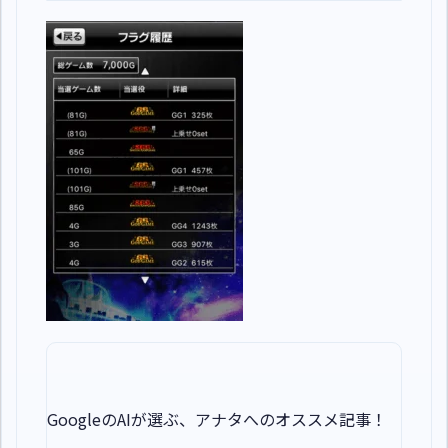
GoogleのAIが選ぶ、アナタへのオススメ記事！