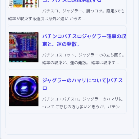
パチスロ、ジャグラー、勝つコツ。設定6でも
確率が収束する速度は意外と遅い からの ...
パチンコパチスロジャグラー確率の収
束と、運の発散。
パチンコスロット、ジャグラーでの立ち回り。
確率の収束と、運の発散。 確率は収束す ...
ジャグラーのハマリについて|パチス
ロ
パチンコ・パチスロ。ジャグラーのハマリに
ついて ご存じの方も多いと思うが、パチン ...