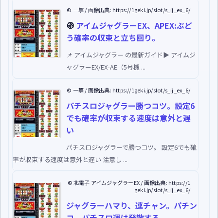
© 一撃 / 画像出典: https://1geki.jp/slot/s_ij_ex_6/
🧭
アイムジャグラーEX、APEX:ぶど
う確率の収束と立ち回り。
📌 アイムジャグラー の最新ガイド▶︎ アイムジ
ャグラーEX/EX-AE（5号機 ...
© 一撃 / 画像出典: https://1geki.jp/slot/s_ij_ex_6/
パチスロジャグラー勝つコツ。設定6
でも確率が収束する速度は意外と遅
い
パチスロジャグラーで勝つコツ。 設定6でも確
率が収束する速度は意外と遅い 注意し ...
© 北電子 アイムジャグラーEX / 画像出典: https://1
geki.jp/slot/s_ij_ex_6/
ジャグラーハマり、連チャン。パチン
コ、パチスロ運は発散する