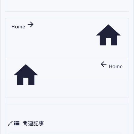


Home


Home
🔗
関連記事
