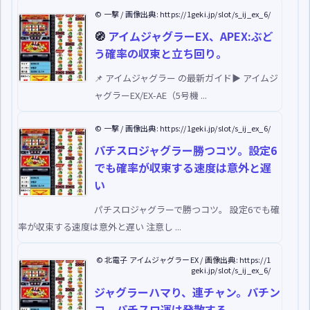
© 一撃 / 画像出典: https://1geki.jp/slot/s_ij_ex_6/
🧭
アイムジャグラーEX、APEX:ぶど
う確率の収束と立ち回り。
📌 アイムジャグラー の最新ガイド▶︎ アイムジ
ャグラーEX/EX-AE（5号機 ...
© 一撃 / 画像出典: https://1geki.jp/slot/s_ij_ex_6/
パチスロジャグラー勝つコツ。設定6
でも確率が収束する速度は意外と遅
い
パチスロジャグラーで勝つコツ。 設定6でも確
率が収束する速度は意外と遅い 注意し ...
© 北電子 アイムジャグラーEX / 画像出典: https://1
geki.jp/slot/s_ij_ex_6/
ジャグラーハマり、連チャン。パチン
コ、パチスロ運は発散する