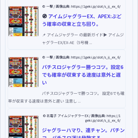
© 一撃 / 画像出典: https://1geki.jp/slot/s_ij_ex_6/
🧭
アイムジャグラーEX、APEX:ぶど
う確率の収束と立ち回り。
📌 アイムジャグラー の最新ガイド▶︎ アイムジ
ャグラーEX/EX-AE（5号機 ...
© 一撃 / 画像出典: https://1geki.jp/slot/s_ij_ex_6/
パチスロジャグラー勝つコツ。設定6
でも確率が収束する速度は意外と遅
い
パチスロジャグラーで勝つコツ。 設定6でも確
率が収束する速度は意外と遅い 注意し ...
© 北電子 アイムジャグラーEX / 画像出典: https://1
geki.jp/slot/s_ij_ex_6/
ジャグラーハマり、連チャン。パチン
コ、パチスロ運は発散する