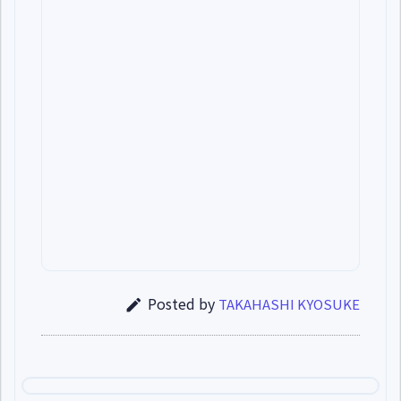
Posted by
TAKAHASHI KYOSUKE
