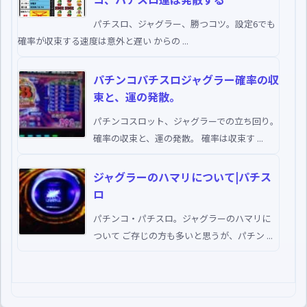
パチスロ、ジャグラー、勝つコツ。設定6でも
確率が収束する速度は意外と遅い からの ...
パチンコパチスロジャグラー確率の収
束と、運の発散。
パチンコスロット、ジャグラーでの立ち回り。
確率の収束と、運の発散。 確率は収束す ...
ジャグラーのハマリについて|パチス
ロ
パチンコ・パチスロ。ジャグラーのハマリに
ついて ご存じの方も多いと思うが、パチン ...