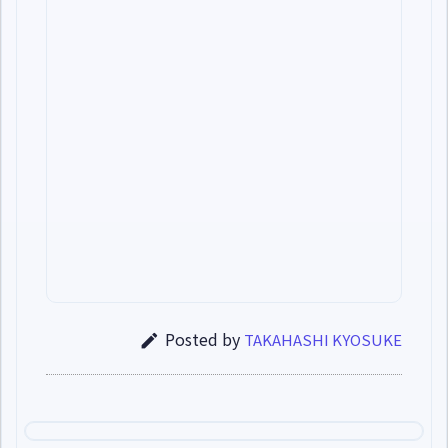
Posted by
TAKAHASHI KYOSUKE
