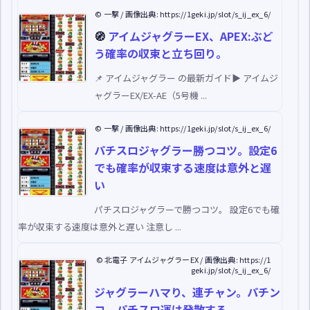
© 一撃 / 画像出典: https://1geki.jp/slot/s_ij_ex_6/
🧭
アイムジャグラーEX、APEX:ぶど
う確率の収束と立ち回り。
📌 アイムジャグラー の最新ガイド▶︎ アイムジ
ャグラーEX/EX-AE（5号機 ...
© 一撃 / 画像出典: https://1geki.jp/slot/s_ij_ex_6/
パチスロジャグラー勝つコツ。設定6
でも確率が収束する速度は意外と遅
い
パチスロジャグラーで勝つコツ。 設定6でも確
率が収束する速度は意外と遅い 注意し ...
© 北電子 アイムジャグラーEX / 画像出典: https://1
geki.jp/slot/s_ij_ex_6/
ジャグラーハマり、連チャン。パチン
コ、パチスロ運は発散する