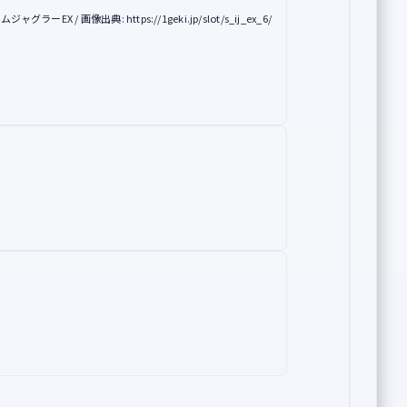
ャグラーEX / 画像出典: https://1geki.jp/slot/s_ij_ex_6/