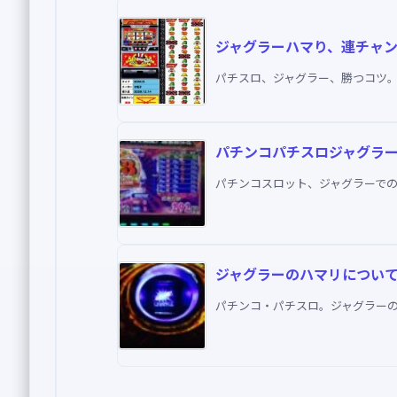
ジャグラーハマり、連チャ
パチスロ、ジャグラー、勝つコツ。設
パチンコパチスロジャグラ
パチンコスロット、ジャグラーでの立
ジャグラーのハマリについて
パチンコ・パチスロ。ジャグラーのハ