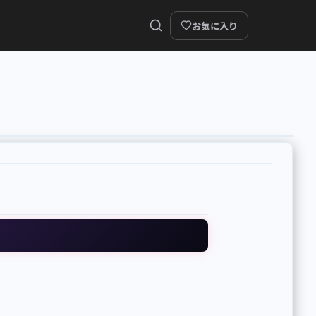
お気に入り