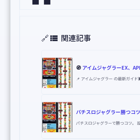
🔗
関連記事

🧭
アイムジャグラーEX、A
📌 アイムジャグラー の最新ガイド▶︎ 
パチスロジャグラー勝つコツ
パチスロジャグラーで勝つコツ。 設