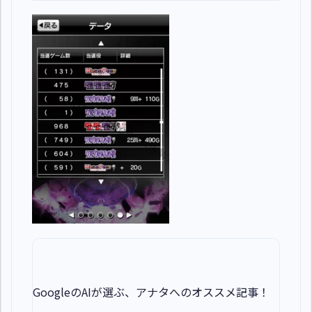
GoogleのAIが選ぶ、アナタへのオススメ記事！