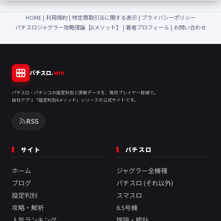
HOME
|
利用規約
|
特定商取引法に関する表示
|
プライバシーポリシー
パチスロジャグラー攻略理論【Aメソッド】
|
著者プロフィール
|
お問い合わせ
パチスロ.
win
パチスロ・パチンコの設定判別と実戦データを、現役プレイヤー目線で。
自社アプリ「設定判別Aメソッド」シリーズの公式サイトです。
RSS
サイト
パチスロ
ホーム
ジャグラー全機種
ブログ
パチスロ (それ以外)
設定判別
スマスロ
攻略・解析
6.5号機
人気ランキング
理論・統計