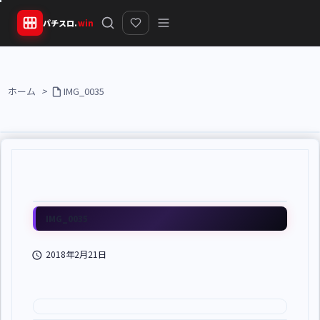
パチスロ.
win
ホーム
>
IMG_0035

IMG_0035
2018年2月21日
