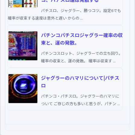
パチスロ、ジャグラー、勝つコツ。設定6でも
確率が収束する速度は意外と遅い からの ...
パチンコパチスロジャグラー確率の収
束と、運の発散。
パチンコスロット、ジャグラーでの立ち回り。
確率の収束と、運の発散。 確率は収束す ...
ジャグラーのハマリについて|パチス
ロ
パチンコ・パチスロ。ジャグラーのハマリに
ついて ご存じの方も多いと思うが、パチン ...