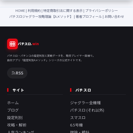
HOME
|
利用規約
|
特定商取引法に関する表示
|
プライバシーポリシー
パチスロジャグラー攻略理論【Aメソッド】
|
著者プロフィール
|
お問い合わせ
パチスロ.
win
パチスロ・パチンコの設定判別と実戦データを、現役プレイヤー目線で。
自社アプリ「設定判別Aメソッド」シリーズの公式サイトです。
RSS
サイト
パチスロ
ホーム
ジャグラー全機種
ブログ
パチスロ (それ以外)
設定判別
スマスロ
攻略・解析
6.5号機
人気ランキング
理論・統計