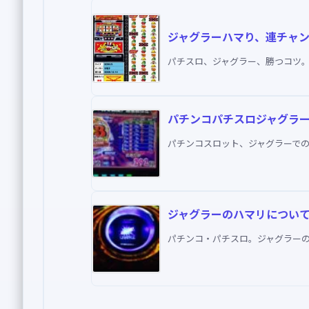
ジャグラーハマり、連チャ
パチスロ、ジャグラー、勝つコツ。設
パチンコパチスロジャグラ
パチンコスロット、ジャグラーでの立
ジャグラーのハマリについて
パチンコ・パチスロ。ジャグラーのハ