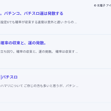
© 北電子 アイムジ
ン。パチンコ、パチスロ運は発散する
定6でも確率が収束する速度は意外と遅い からの ...
ー確率の収束と、運の発散。
ち回り。確率の収束と、運の発散。 確率は収束す ...
|パチスロ
マリについて ご存じの方も多いと思うが、パチン ...