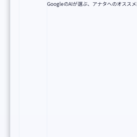
GoogleのAIが選ぶ、アナタへのオスス