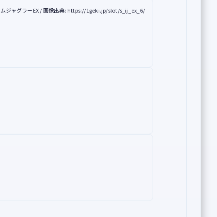
ャグラーEX / 画像出典: https://1geki.jp/slot/s_ij_ex_6/