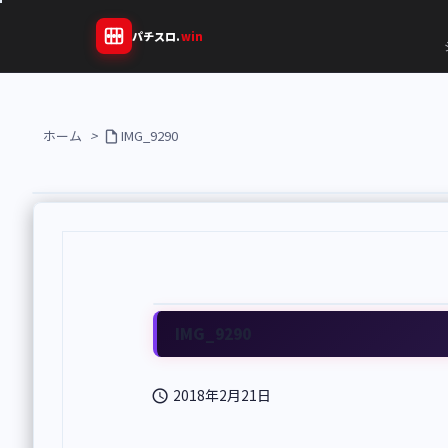
パチスロ.
win
ホーム
>
IMG_9290

IMG_9290
2018年2月21日
