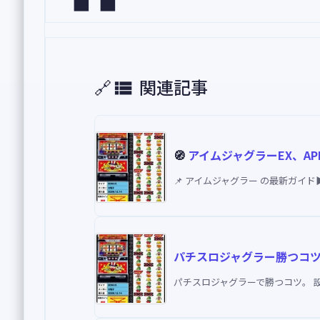
🔗
関連記事

🧭
アイムジャグラーEX、A
📌 アイムジャグラー の最新ガイド▶︎ 
パチスロジャグラー勝つコツ
パチスロジャグラーで勝つコツ。 設