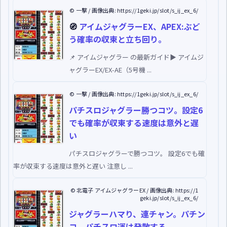
© 一撃 / 画像出典: https://1geki.jp/slot/s_ij_ex_6/
🧭
アイムジャグラーEX、APEX:ぶど
う確率の収束と立ち回り。
📌 アイムジャグラー の最新ガイド▶︎ アイムジ
ャグラーEX/EX-AE（5号機 ...
© 一撃 / 画像出典: https://1geki.jp/slot/s_ij_ex_6/
パチスロジャグラー勝つコツ。設定6
でも確率が収束する速度は意外と遅
い
パチスロジャグラーで勝つコツ。 設定6でも確
率が収束する速度は意外と遅い 注意し ...
© 北電子 アイムジャグラーEX / 画像出典: https://1
geki.jp/slot/s_ij_ex_6/
ジャグラーハマり、連チャン。パチン
コ、パチスロ運は発散する