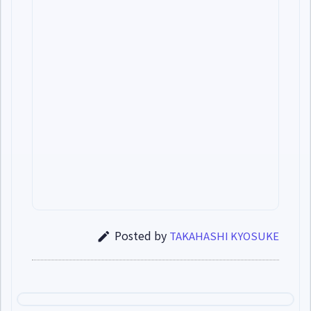
Posted by
TAKAHASHI KYOSUKE
