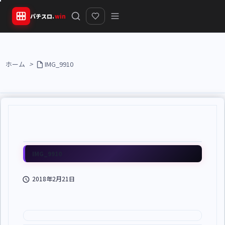
パチスロ.
win
ホーム
>
IMG_9910

IMG_9910
2018年2月21日
