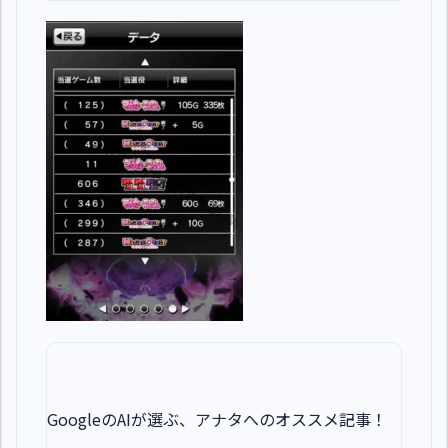
GoogleのAIが選ぶ、アナタへのオススメ記事！