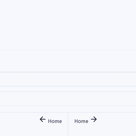


Home
Home