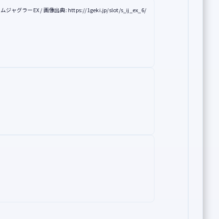
ャグラーEX / 画像出典: https://1geki.jp/slot/s_ij_ex_6/