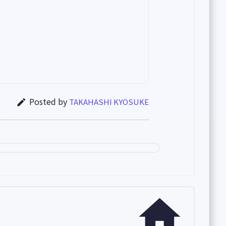
Posted by
TAKAHASHI KYOSUKE

