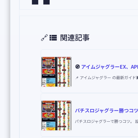
🔗
関連記事

🧭
アイムジャグラーEX、A
📌 アイムジャグラー の最新ガイド▶︎ 
パチスロジャグラー勝つコツ
パチスロジャグラーで勝つコツ。 設