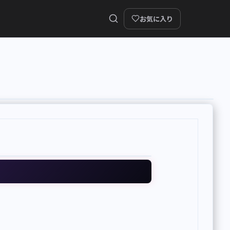
お気に入り