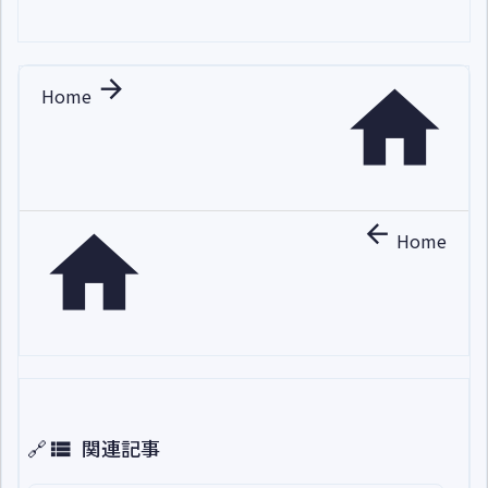


Home


Home
🔗
関連記事
