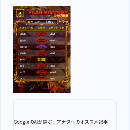
GoogleのAIが選ぶ、アナタへのオススメ記事！