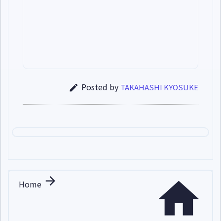
Posted by
TAKAHASHI KYOSUKE



Home