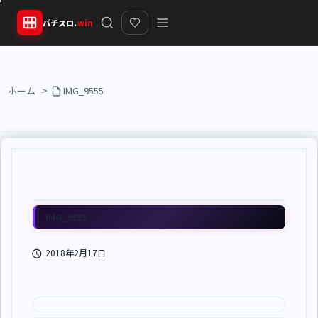
パチスロ.
win
ホーム
>
IMG_9555

IMG_9555
2018年2月17日
