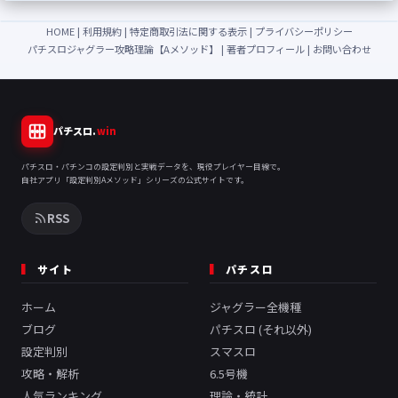
HOME
|
利用規約
|
特定商取引法に関する表示
|
プライバシーポリシー
パチスロジャグラー攻略理論【Aメソッド】
|
著者プロフィール
|
お問い合わせ
パチスロ.
win
パチスロ・パチンコの設定判別と実戦データを、現役プレイヤー目線で。
自社アプリ「設定判別Aメソッド」シリーズの公式サイトです。
RSS
サイト
パチスロ
ホーム
ジャグラー全機種
ブログ
パチスロ (それ以外)
設定判別
スマスロ
攻略・解析
6.5号機
人気ランキング
理論・統計