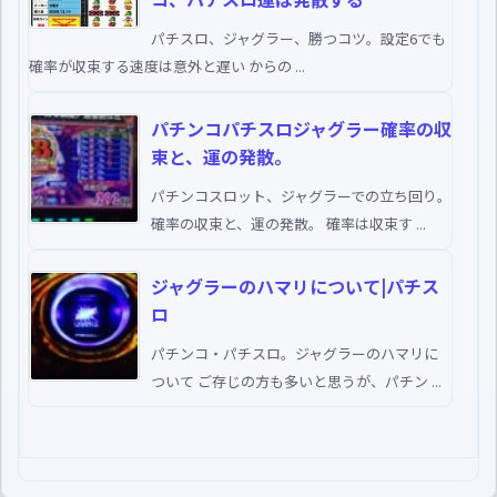
パチスロ、ジャグラー、勝つコツ。設定6でも
確率が収束する速度は意外と遅い からの ...
パチンコパチスロジャグラー確率の収
束と、運の発散。
パチンコスロット、ジャグラーでの立ち回り。
確率の収束と、運の発散。 確率は収束す ...
ジャグラーのハマリについて|パチス
ロ
パチンコ・パチスロ。ジャグラーのハマリに
ついて ご存じの方も多いと思うが、パチン ...