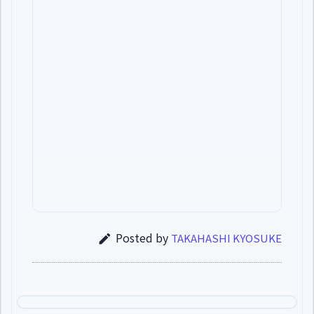
Posted by
TAKAHASHI KYOSUKE
