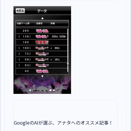
GoogleのAIが選ぶ、アナタへのオススメ記事！