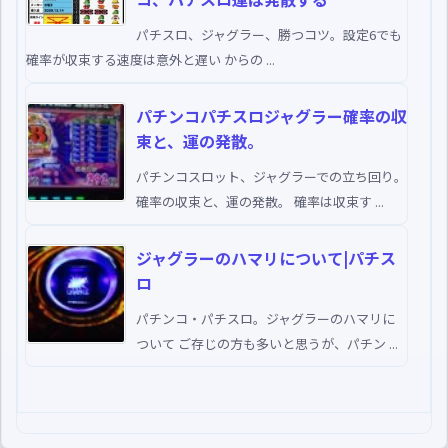
パチスロ、ジャグラー、勝つコツ。設定6でも
確率が収束する速度は意外と遅い からの ...
パチンコパチスロジャグラー確率の収
束と、運の発散。
パチンコスロット、ジャグラーでの立ち回り。
確率の収束と、運の発散。 確率は収束す ...
ジャグラーのハマリについて|パチス
ロ
パチンコ・パチスロ。ジャグラーのハマリに
ついて ご存じの方も多いと思うが、パチン ...