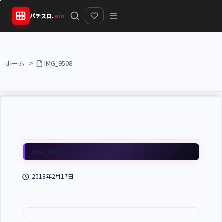
パチスロ.
win
ホーム
>
IMG_9508

IMG_9508
2018年2月17日
