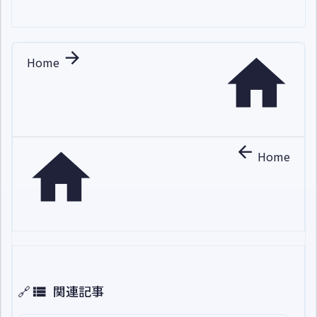


Home


Home
🔗
関連記事
