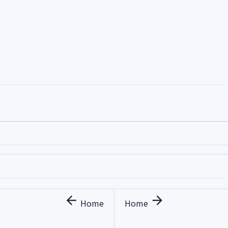


Home
Home