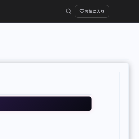
お気に入り