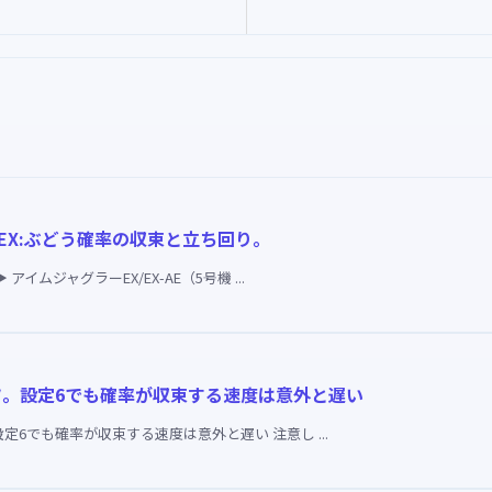
PEX:ぶどう確率の収束と立ち回り。
アイムジャグラーEX/EX-AE（5号機 ...
。設定6でも確率が収束する速度は意外と遅い
定6でも確率が収束する速度は意外と遅い 注意し ...