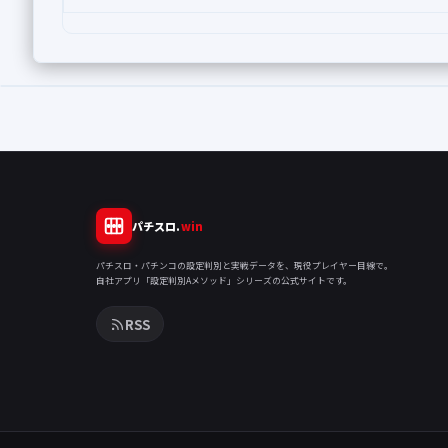
パチスロ.
win
パチスロ・パチンコの設定判別と実戦データを、現役プレイヤー目線で。
自社アプリ「設定判別Aメソッド」シリーズの公式サイトです。
RSS