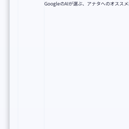
GoogleのAIが選ぶ、アナタへのオスス