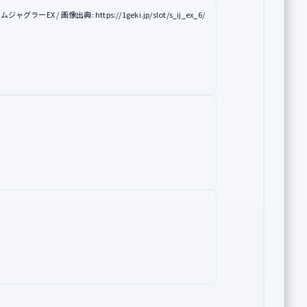
ャグラーEX / 画像出典: https://1geki.jp/slot/s_ij_ex_6/