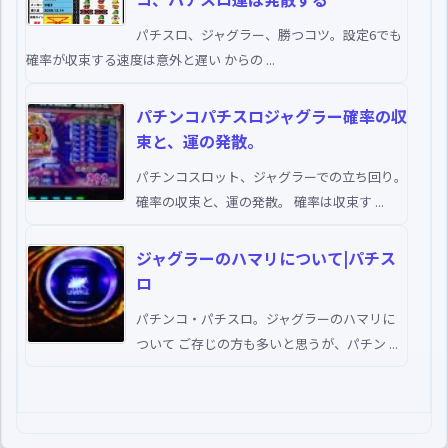
パチスロ、ジャグラー、勝つコツ。設定6でも
確率が収束する速度は意外と遅い からの ...
パチンコパチスロジャグラー確率の収
束と、運の発散。
パチンコスロット、ジャグラーでの立ち回り。
確率の収束と、運の発散。 確率は収束す ...
ジャグラーのハマリについて|パチス
ロ
パチンコ・パチスロ。ジャグラーのハマリに
ついて ご存じの方も多いと思うが、パチン ...