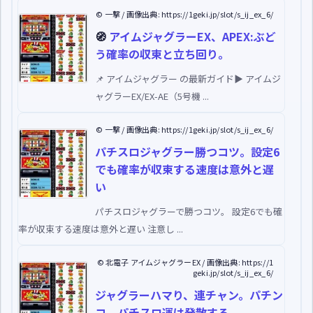
© 一撃 / 画像出典: https://1geki.jp/slot/s_ij_ex_6/
🧭
アイムジャグラーEX、APEX:ぶど
う確率の収束と立ち回り。
📌 アイムジャグラー の最新ガイド▶︎ アイムジ
ャグラーEX/EX-AE（5号機 ...
© 一撃 / 画像出典: https://1geki.jp/slot/s_ij_ex_6/
パチスロジャグラー勝つコツ。設定6
でも確率が収束する速度は意外と遅
い
パチスロジャグラーで勝つコツ。 設定6でも確
率が収束する速度は意外と遅い 注意し ...
© 北電子 アイムジャグラーEX / 画像出典: https://1
geki.jp/slot/s_ij_ex_6/
ジャグラーハマり、連チャン。パチン
コ、パチスロ運は発散する