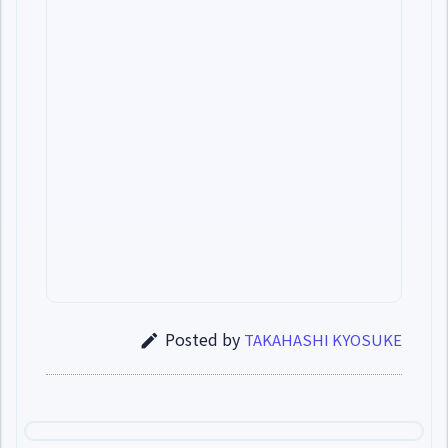
Posted by
TAKAHASHI KYOSUKE
