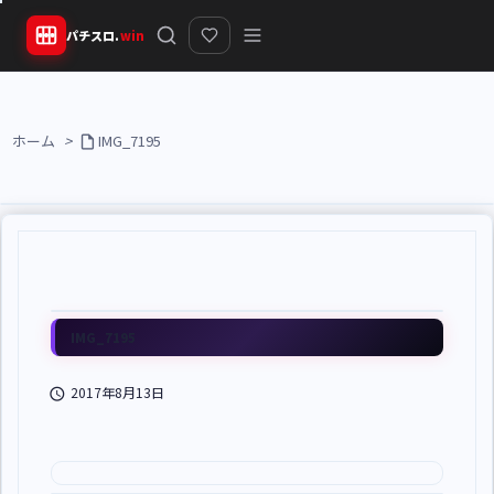
パチスロ.
win
ホーム
>
IMG_7195

IMG_7195
2017年8月13日
