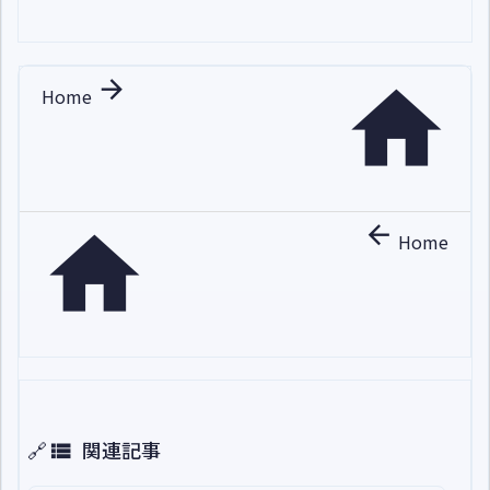


Home


Home
🔗
関連記事
