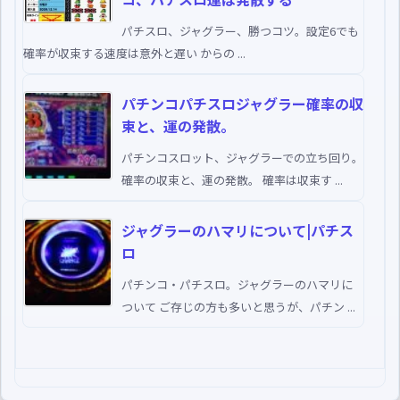
パチスロ、ジャグラー、勝つコツ。設定6でも
確率が収束する速度は意外と遅い からの ...
パチンコパチスロジャグラー確率の収
束と、運の発散。
パチンコスロット、ジャグラーでの立ち回り。
確率の収束と、運の発散。 確率は収束す ...
ジャグラーのハマリについて|パチス
ロ
パチンコ・パチスロ。ジャグラーのハマリに
ついて ご存じの方も多いと思うが、パチン ...