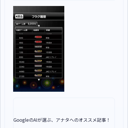
GoogleのAIが選ぶ、アナタへのオススメ記事！