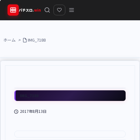
パチスロ.
win
ホーム
>
IMG_7188

IMG_7188
2017年8月13日
