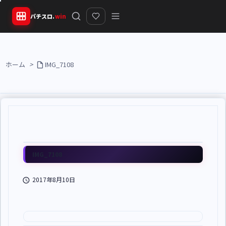
パチスロ.
win
ホーム
>
IMG_7108

IMG_7108
2017年8月10日
