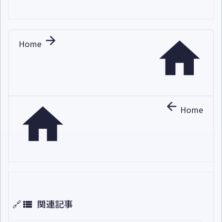


Home


Home
🔗
関連記事
