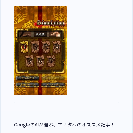
GoogleのAIが選ぶ、アナタへのオススメ記事！