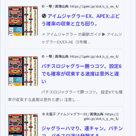
© 一撃 / 画像出典: https://1geki.jp/slot/s_ij_ex_6/
🧭
アイムジャグラーEX、APEX:ぶど
う確率の収束と立ち回り。
📌 アイムジャグラー の最新ガイド▶︎ アイムジ
ャグラーEX/EX-AE（5号機 ...
© 一撃 / 画像出典: https://1geki.jp/slot/s_ij_ex_6/
パチスロジャグラー勝つコツ。設定6
でも確率が収束する速度は意外と遅
い
パチスロジャグラーで勝つコツ。 設定6でも確
率が収束する速度は意外と遅い 注意し ...
© 北電子 アイムジャグラーEX / 画像出典: https://1
geki.jp/slot/s_ij_ex_6/
ジャグラーハマり、連チャン。パチン
コ、パチスロ運は発散する