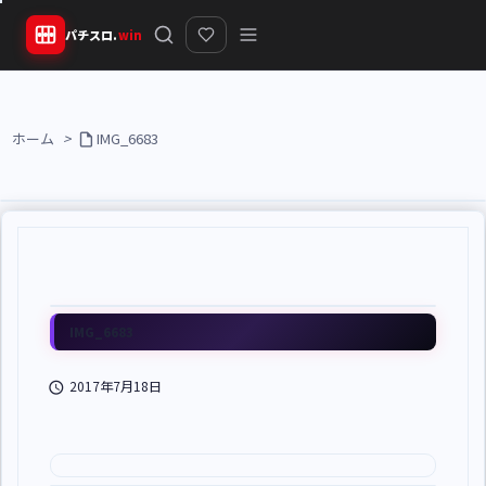
パチスロ.
win
ホーム
>
IMG_6683

IMG_6683
2017年7月18日
