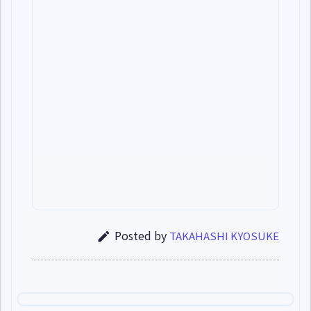
Posted by
TAKAHASHI KYOSUKE
