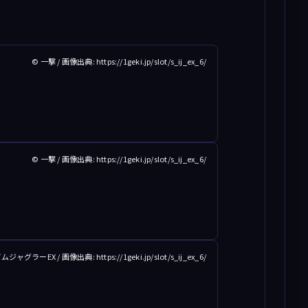
© 一撃 / 画像出典: https://1geki.jp/slot/s_ij_ex_6/
© 一撃 / 画像出典: https://1geki.jp/slot/s_ij_ex_6/
ャグラーEX / 画像出典: https://1geki.jp/slot/s_ij_ex_6/