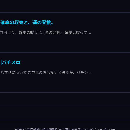
ー確率の収束と、運の発散。
ち回り。確率の収束と、運の発散。 確率は収束す ...
|パチスロ
マリについて ご存じの方も多いと思うが、パチン ...
HOME
|
利用規約
|
特定商取引法に関する表示
|
プライバシーポリシー