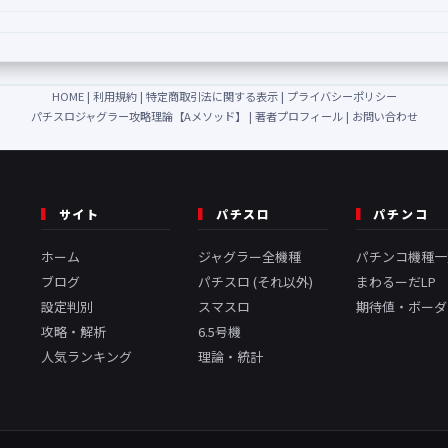
HOME
|
利用規約
|
特定商取引法に関する表示
|
プライバシーポリシー
パチスロジャグラー攻略理論【Aメソッド】
|
著者プロフィール
|
お問い合わせ
サイト
パチスロ
パチンコ
ホーム
ジャグラー全機種
パチンコ機種一
ブログ
パチスロ (それ以外)
まわるーだLP
設定判別
スマスロ
期待値・ボーダ
攻略・解析
6.5号機
人気ランキング
理論・統計