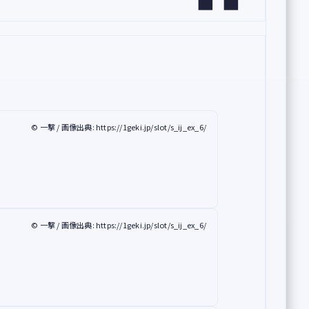
© 一撃 / 画像出典: https://1geki.jp/slot/s_ij_ex_6/
© 一撃 / 画像出典: https://1geki.jp/slot/s_ij_ex_6/