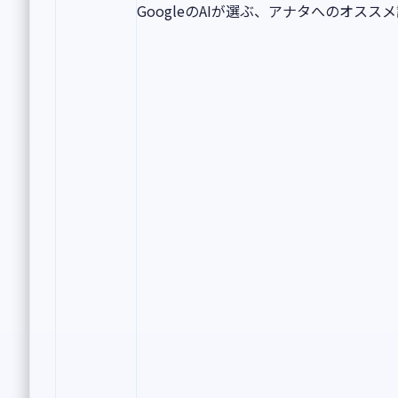
GoogleのAIが選ぶ、アナタへのオスス