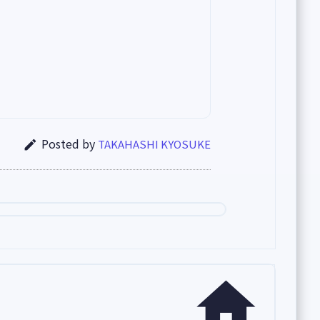
Posted by
TAKAHASHI KYOSUKE

