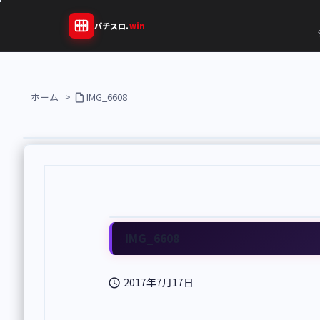
パチスロ.
win
ホーム
>
IMG_6608

IMG_6608
2017年7月17日
