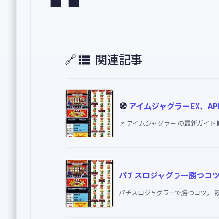
🔗
関連記事

🧭
アイムジャグラーEX、A
📌 アイムジャグラー の最新ガイド▶︎ 
パチスロジャグラー勝つコツ
パチスロジャグラーで勝つコツ。 設