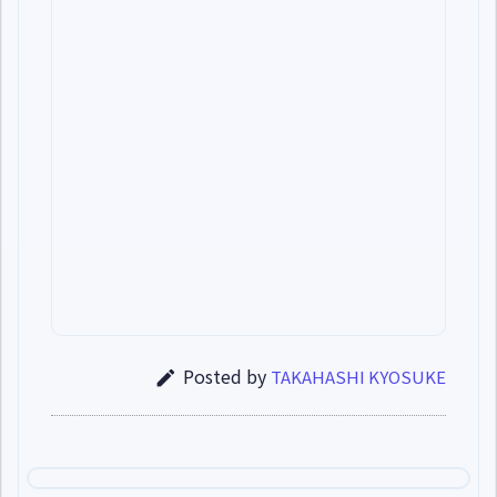
Posted by
TAKAHASHI KYOSUKE
