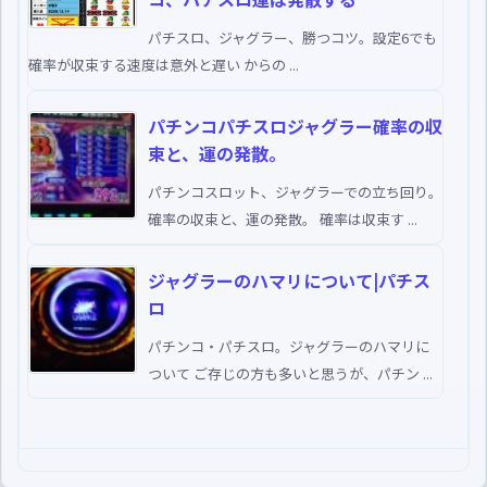
パチスロ、ジャグラー、勝つコツ。設定6でも
確率が収束する速度は意外と遅い からの ...
パチンコパチスロジャグラー確率の収
束と、運の発散。
パチンコスロット、ジャグラーでの立ち回り。
確率の収束と、運の発散。 確率は収束す ...
ジャグラーのハマリについて|パチス
ロ
パチンコ・パチスロ。ジャグラーのハマリに
ついて ご存じの方も多いと思うが、パチン ...