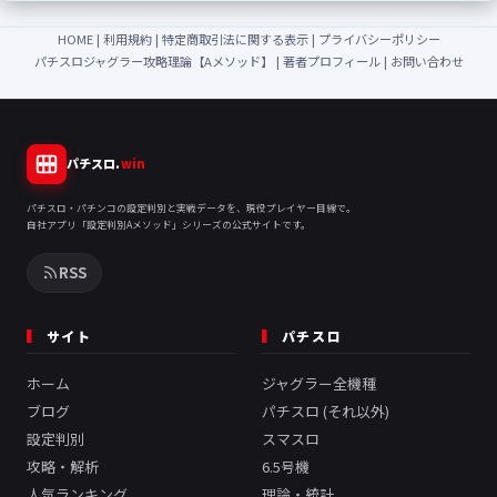
HOME
|
利用規約
|
特定商取引法に関する表示
|
プライバシーポリシー
パチスロジャグラー攻略理論【Aメソッド】
|
著者プロフィール
|
お問い合わせ
パチスロ.
win
パチスロ・パチンコの設定判別と実戦データを、現役プレイヤー目線で。
自社アプリ「設定判別Aメソッド」シリーズの公式サイトです。
RSS
サイト
パチスロ
ホーム
ジャグラー全機種
ブログ
パチスロ (それ以外)
設定判別
スマスロ
攻略・解析
6.5号機
人気ランキング
理論・統計