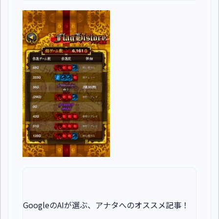
GoogleのAIが選ぶ、アナタへのオススメ記事！