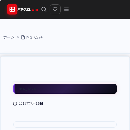
パチスロ.
win
ホーム
>
IMG_6574

IMG_6574
2017年7月16日
