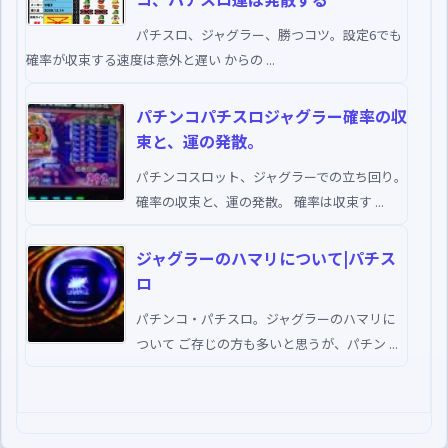
パチスロ、ジャグラー、勝つコツ。設定6でも
確率が収束する速度は意外と遅い からの ...
パチンコパチスロジャグラー確率の収
束と、運の発散。
パチンコスロット、ジャグラーでの立ち回り。
確率の収束と、運の発散。 確率は収束す ...
ジャグラーのハマリについて|パチス
ロ
パチンコ・パチスロ。ジャグラーのハマリに
ついて ご存じの方も多いと思うが、パチン ...