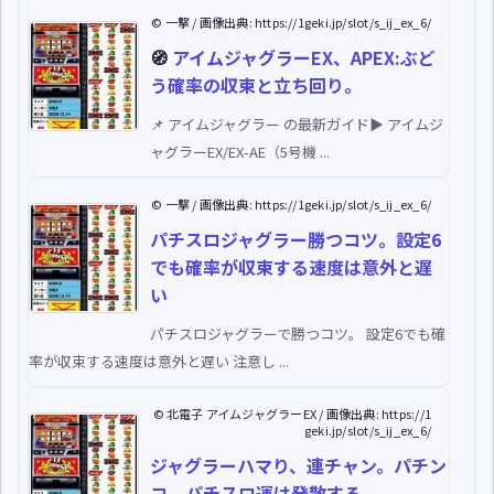
© 一撃 / 画像出典: https://1geki.jp/slot/s_ij_ex_6/
🧭
アイムジャグラーEX、APEX:ぶど
う確率の収束と立ち回り。
📌 アイムジャグラー の最新ガイド▶︎ アイムジ
ャグラーEX/EX-AE（5号機 ...
© 一撃 / 画像出典: https://1geki.jp/slot/s_ij_ex_6/
パチスロジャグラー勝つコツ。設定6
でも確率が収束する速度は意外と遅
い
パチスロジャグラーで勝つコツ。 設定6でも確
率が収束する速度は意外と遅い 注意し ...
© 北電子 アイムジャグラーEX / 画像出典: https://1
geki.jp/slot/s_ij_ex_6/
ジャグラーハマり、連チャン。パチン
コ、パチスロ運は発散する