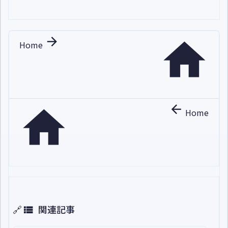


Home


Home
🔗
関連記事
