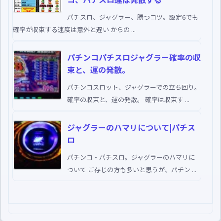
パチスロ、ジャグラー、勝つコツ。設定6でも
確率が収束する速度は意外と遅い からの ...
パチンコパチスロジャグラー確率の収
束と、運の発散。
パチンコスロット、ジャグラーでの立ち回り。
確率の収束と、運の発散。 確率は収束す ...
ジャグラーのハマリについて|パチス
ロ
パチンコ・パチスロ。ジャグラーのハマリに
ついて ご存じの方も多いと思うが、パチン ...