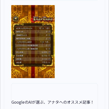
GoogleのAIが選ぶ、アナタへのオススメ記事！