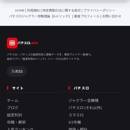
HOME
|
利用規約
|
特定商取引法に関する表示
|
プライバシーポリシー
パチスロジャグラー攻略理論【Aメソッド】
|
著者プロフィール
|
お問い合わせ
パチスロ.
win
パチスロ・パチンコの設定判別と実戦データを、現役プレイヤー目線で。
自社アプリ「設定判別Aメソッド」シリーズの公式サイトです。
RSS
サイト
パチスロ
ホーム
ジャグラー全機種
ブログ
パチスロ (それ以外)
設定判別
スマスロ
攻略・解析
6.5号機
人気ランキング
理論・統計