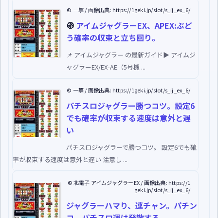
© 一撃 / 画像出典: https://1geki.jp/slot/s_ij_ex_6/
🧭
アイムジャグラーEX、APEX:ぶど
う確率の収束と立ち回り。
📌 アイムジャグラー の最新ガイド▶︎ アイムジ
ャグラーEX/EX-AE（5号機 ...
© 一撃 / 画像出典: https://1geki.jp/slot/s_ij_ex_6/
パチスロジャグラー勝つコツ。設定6
でも確率が収束する速度は意外と遅
い
パチスロジャグラーで勝つコツ。 設定6でも確
率が収束する速度は意外と遅い 注意し ...
© 北電子 アイムジャグラーEX / 画像出典: https://1
geki.jp/slot/s_ij_ex_6/
ジャグラーハマり、連チャン。パチン
コ、パチスロ運は発散する