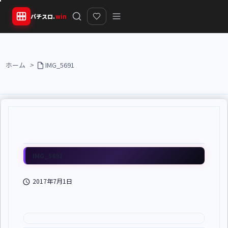
パチスロ.
win
ホーム
>
IMG_5691

IMG_5691
2017年7月1日
