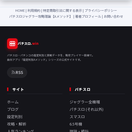
HOME
|
利用規約
|
特定商取引法に関する表示
|
プライバシーポリシー
パチスロジャグラー攻略理論【Aメソッド】
|
著者プロフィール
|
お問い合わせ
パチスロ.
win
パチスロ・パチンコの設定判別と実戦データを、現役プレイヤー目線で。
自社アプリ「設定判別Aメソッド」シリーズの公式サイトです。
RSS
サイト
パチスロ
ホーム
ジャグラー全機種
ブログ
パチスロ (それ以外)
設定判別
スマスロ
攻略・解析
6.5号機
人気ランキング
理論・統計