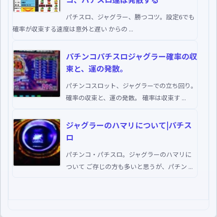
パチスロ、ジャグラー、勝つコツ。設定6でも
確率が収束する速度は意外と遅い からの ...
パチンコパチスロジャグラー確率の収
束と、運の発散。
パチンコスロット、ジャグラーでの立ち回り。
確率の収束と、運の発散。 確率は収束す ...
ジャグラーのハマリについて|パチス
ロ
パチンコ・パチスロ。ジャグラーのハマリに
ついて ご存じの方も多いと思うが、パチン ...