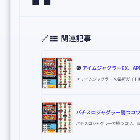
🔗
関連記事

🧭
アイムジャグラーEX、A
📌 アイムジャグラー の最新ガイド▶︎ 
パチスロジャグラー勝つコツ
パチスロジャグラーで勝つコツ。 設