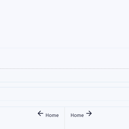


Home
Home