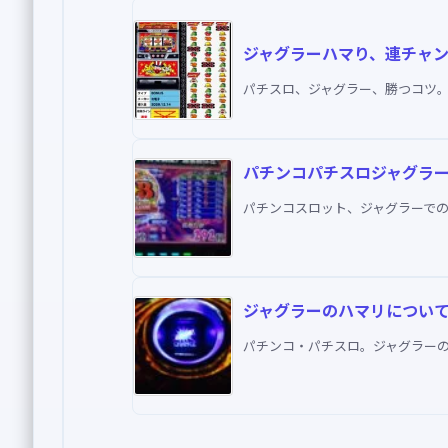
ジャグラーハマり、連チャ
パチスロ、ジャグラー、勝つコツ。設
パチンコパチスロジャグラ
パチンコスロット、ジャグラーでの立
ジャグラーのハマリについて
パチンコ・パチスロ。ジャグラーのハ