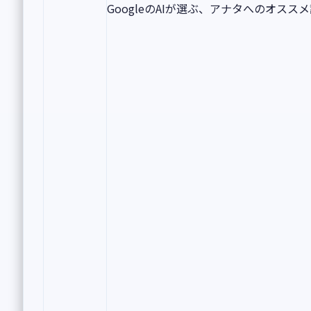
GoogleのAIが選ぶ、アナタへのオスス