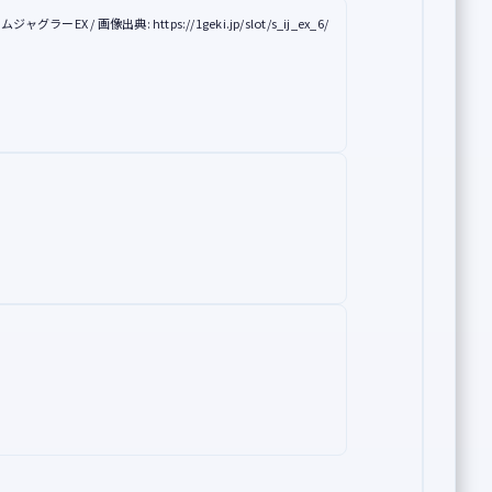
ャグラーEX / 画像出典: https://1geki.jp/slot/s_ij_ex_6/