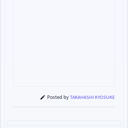
Posted by
TAKAHASHI KYOSUKE
