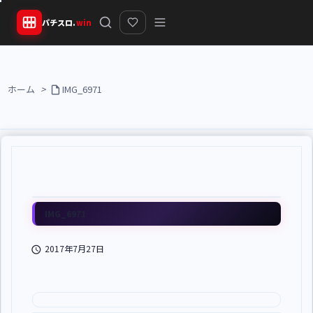
パチスロ.
win
ホーム
>
IMG_6971

IMG_6971
2017年7月27日
