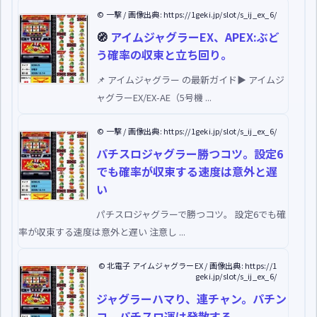
© 一撃 / 画像出典: https://1geki.jp/slot/s_ij_ex_6/
🧭
アイムジャグラーEX、APEX:ぶど
う確率の収束と立ち回り。
📌 アイムジャグラー の最新ガイド▶︎ アイムジ
ャグラーEX/EX-AE（5号機 ...
© 一撃 / 画像出典: https://1geki.jp/slot/s_ij_ex_6/
パチスロジャグラー勝つコツ。設定6
でも確率が収束する速度は意外と遅
い
パチスロジャグラーで勝つコツ。 設定6でも確
率が収束する速度は意外と遅い 注意し ...
© 北電子 アイムジャグラーEX / 画像出典: https://1
geki.jp/slot/s_ij_ex_6/
ジャグラーハマり、連チャン。パチン
コ、パチスロ運は発散する