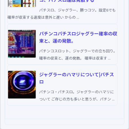
パチスロ、ジャグラー、勝つコツ。設定6でも
確率が収束する速度は意外と遅い からの ...
パチンコパチスロジャグラー確率の収
束と、運の発散。
パチンコスロット、ジャグラーでの立ち回り。
確率の収束と、運の発散。 確率は収束す ...
ジャグラーのハマリについて|パチス
ロ
パチンコ・パチスロ。ジャグラーのハマリに
ついて ご存じの方も多いと思うが、パチン ...