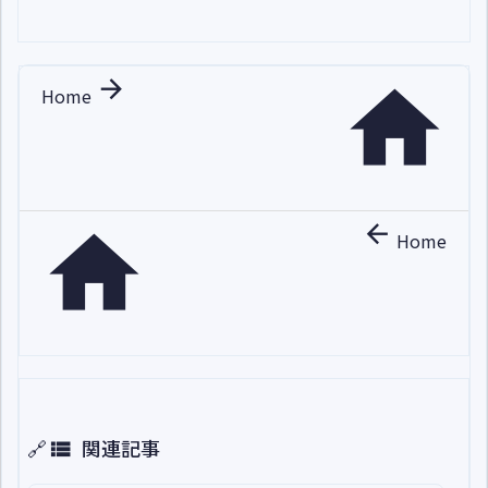


Home


Home
🔗
関連記事
