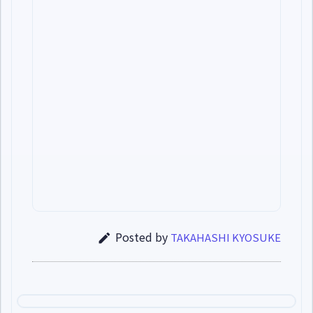
Posted by
TAKAHASHI KYOSUKE
