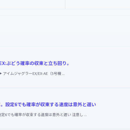
PEX:ぶどう確率の収束と立ち回り。
アイムジャグラーEX/EX-AE（5号機 ...
。設定6でも確率が収束する速度は意外と遅い
定6でも確率が収束する速度は意外と遅い 注意し ...