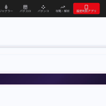
ジャグラー
パチスロ
パチンコ
攻略・解析
設定判別アプリ