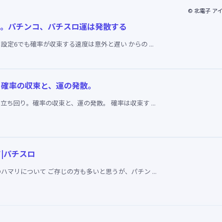
© 北電子 アイムジ
ン。パチンコ、パチスロ運は発散する
定6でも確率が収束する速度は意外と遅い からの ...
ー確率の収束と、運の発散。
ち回り。確率の収束と、運の発散。 確率は収束す ...
|パチスロ
マリについて ご存じの方も多いと思うが、パチン ...