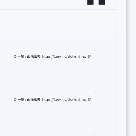
© 一撃 / 画像出典: https://1geki.jp/slot/s_ij_ex_6/
© 一撃 / 画像出典: https://1geki.jp/slot/s_ij_ex_6/