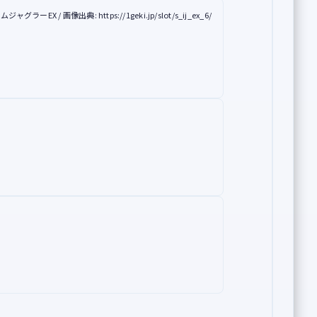
ャグラーEX / 画像出典: https://1geki.jp/slot/s_ij_ex_6/