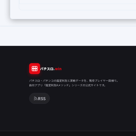
パチスロ.
win
パチスロ・パチンコの設定判別と実戦データを、現役プレイヤー目線で。
自社アプリ「設定判別Aメソッド」シリーズの公式サイトです。
RSS