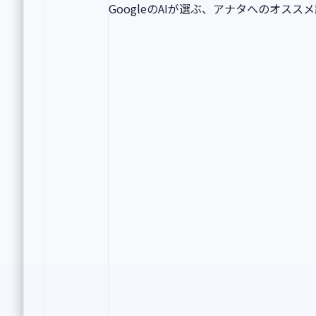
GoogleのAIが選ぶ、アナタへのオスス