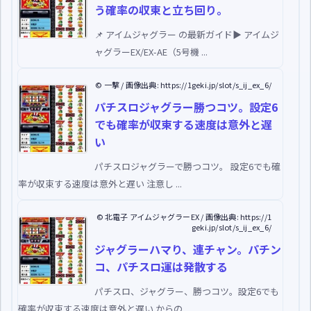
う確率の収束と立ち回り。
📌 アイムジャグラー の最新ガイド▶︎ アイムジ
ャグラーEX/EX-AE（5号機 ...
© 一撃 / 画像出典: https://1geki.jp/slot/s_ij_ex_6/
パチスロジャグラー勝つコツ。設定6
でも確率が収束する速度は意外と遅
い
パチスロジャグラーで勝つコツ。 設定6でも確
率が収束する速度は意外と遅い 注意し ...
© 北電子 アイムジャグラーEX / 画像出典: https://1
geki.jp/slot/s_ij_ex_6/
ジャグラーハマり、連チャン。パチン
コ、パチスロ運は発散する
パチスロ、ジャグラー、勝つコツ。設定6でも
確率が収束する速度は意外と遅い からの ...