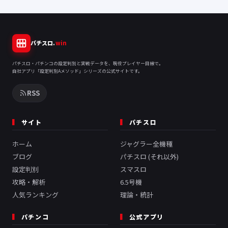
パチスロ.
win
パチスロ・パチンコの設定判別と実戦データを、現役プレイヤー目線で。
自社アプリ「設定判別Aメソッド」シリーズの公式サイトです。
RSS
サイト
パチスロ
ホーム
ジャグラー全機種
ブログ
パチスロ (それ以外)
設定判別
スマスロ
攻略・解析
6.5号機
人気ランキング
理論・統計
パチンコ
公式アプリ