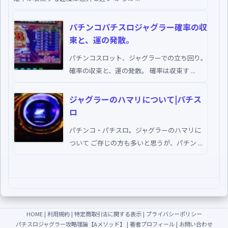
パチンコパチスロジャグラー確率の収
束と、運の発散。
パチンコスロット、ジャグラーでの立ち回り。
確率の収束と、運の発散。 確率は収束す ...
ジャグラーのハマリについて|パチス
ロ
パチンコ・パチスロ。ジャグラーのハマリに
ついて ご存じの方も多いと思うが、パチン ...
HOME
|
利用規約
|
特定商取引法に関する表示
|
プライバシーポリシー
パチスロジャグラー攻略理論【Aメソッド】
|
著者プロフィール
|
お問い合わせ