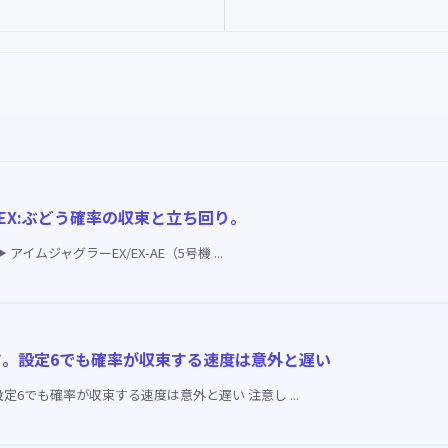
PEX:ぶどう確率の収束と立ち回り。
アイムジャグラーEX/EX-AE（5号機 ...
。設定6でも確率が収束する速度は意外と遅い
定6でも確率が収束する速度は意外と遅い 注意し ...