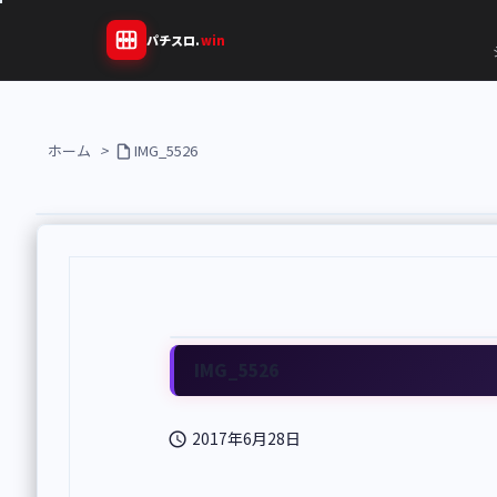
パチスロ.
win
ホーム
>
IMG_5526

IMG_5526
2017年6月28日
