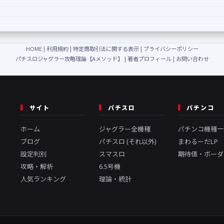
HOME
|
利用規約
|
特定商取引法に関する表示
|
プライバシーポリシー
パチスロジャグラー攻略理論【Aメソッド】
|
著者プロフィール
|
お問い合わせ
サイト
パチスロ
パチンコ
ホーム
ジャグラー全機種
パチンコ機種一
ブログ
パチスロ (それ以外)
まわるーだLP
設定判別
スマスロ
期待値・ボーダ
攻略・解析
6.5号機
人気ランキング
理論・統計