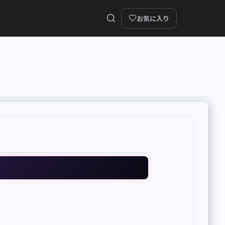
お気に入り