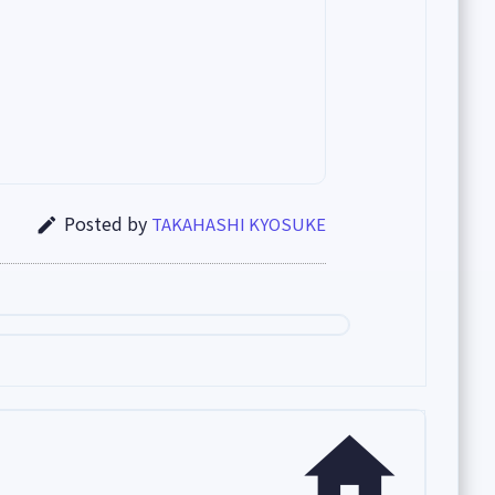
Posted by
TAKAHASHI KYOSUKE

