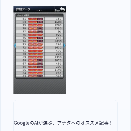
GoogleのAIが選ぶ、アナタへのオススメ記事！