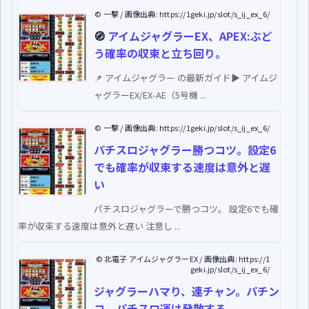
© 一撃 / 画像出典: https://1geki.jp/slot/s_ij_ex_6/
🧭
アイムジャグラーEX、APEX:ぶど
う確率の収束と立ち回り。
📌 アイムジャグラー の最新ガイド▶︎ アイムジ
ャグラーEX/EX-AE（5号機 ...
© 一撃 / 画像出典: https://1geki.jp/slot/s_ij_ex_6/
パチスロジャグラー勝つコツ。設定6
でも確率が収束する速度は意外と遅
い
パチスロジャグラーで勝つコツ。 設定6でも確
率が収束する速度は意外と遅い 注意し ...
© 北電子 アイムジャグラーEX / 画像出典: https://1
geki.jp/slot/s_ij_ex_6/
ジャグラーハマり、連チャン。パチン
コ、パチスロ運は発散する