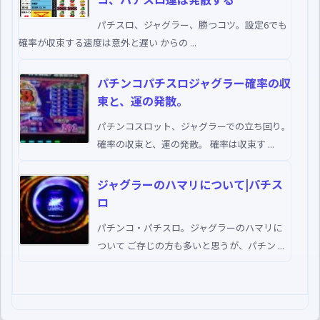
パチスロ、ジャグラー、勝つコツ。設定6でも
確率が収束する速度は意外と遅い からの ...
パチンコパチスロジャグラー確率の収
束と、運の発散。
パチンコスロット、ジャグラーでの立ち回り。
確率の収束と、運の発散。 確率は収束す ...
ジャグラーのハマリについて|パチス
ロ
パチンコ・パチスロ。ジャグラーのハマリに
ついて ご存じの方も多いと思うが、パチン ...